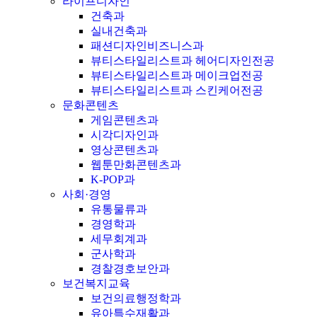
라이프디자인
건축과
실내건축과
패션디자인비즈니스과
뷰티스타일리스트과 헤어디자인전공
뷰티스타일리스트과 메이크업전공
뷰티스타일리스트과 스킨케어전공
문화콘텐츠
게임콘텐츠과
시각디자인과
영상콘텐츠과
웹툰만화콘텐츠과
K-POP과
사회·경영
유통물류과
경영학과
세무회계과
군사학과
경찰경호보안과
보건복지교육
보건의료행정학과
유아특수재활과