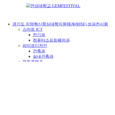
경기도 지역혁신중심대학지원체계(RISE) 성과전시회
스마트 ICT
전기과
컴퓨터소프트웨어과
라이프디자인
건축과
실내건축과
문화콘텐츠
시각디자인과
영상콘텐츠과 영상콘텐츠제작전공
영상콘텐츠과 뉴미디어콘텐츠전공
웹툰만화콘텐츠과
K-POP과
사회·경영
유통물류과
경영학과
군사학과