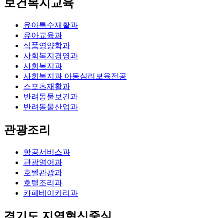
보건복지교육
유아특수재활과
유아교육과
식품영양학과
사회복지경영과
사회복지과
사회복지과 아동심리보육전공
스포츠재활과
반려동물보건과
반려동물산업과
관광조리
항공서비스과
관광영어과
호텔관광과
호텔조리과
카페베이커리과
경기도 지역혁신중심