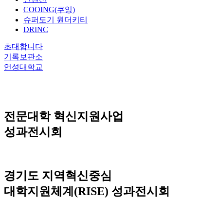
COOING(쿠잉)
슈퍼도기 원더키티
DRINC
초대합니다
기록보관소
연성대학교
전문대학 혁신지원사업
성과전시회
경기도 지역혁신중심
대학지원체계(RISE) 성과전시회