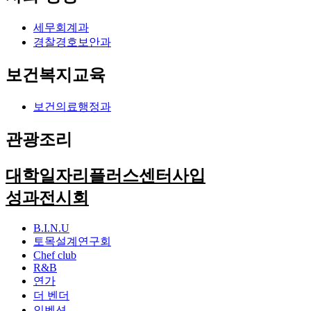
세무회계과
경찰경호보안과
보건복지교육
보건의료행정과
관광조리
대학일자리플러스센터사입
성과전시회
B.I.N.U
토목설계연구회
Chef club
R&B
연가
더 벤더
인벤션